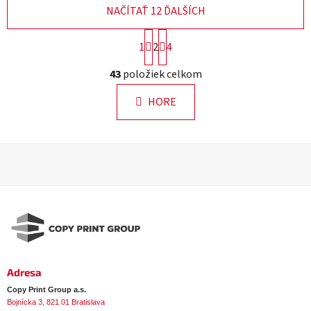
NAČÍTAŤ 12 ĎALŠÍCH
S
1
2
4
t
r
O
43
položiek celkom
á
v
n
l
k
HORE
á
o
d
v
a
a
Z
n
c
á
i
i
e
p
e
p
ä
r
t
v
i
k
e
y
Adresa
v
ý
Copy Print Group a.s.
Bojnícka 3, 821 01 Bratislava
p