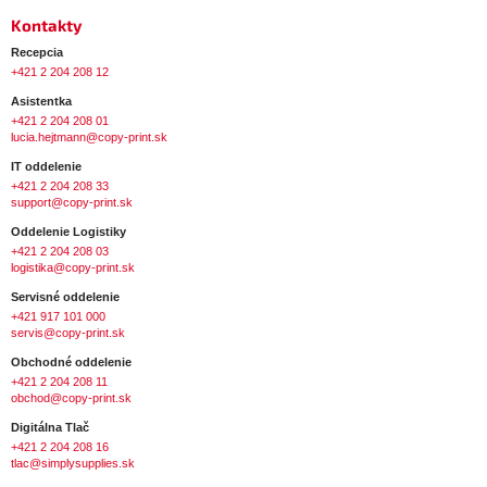
i
Kontakty
s
Recepcia
u
+421 2 204 208 12
Asistentka
+421 2 204 208 01
lucia.hejtmann@copy-print.sk
IT oddelenie
+421 2 204 208 33
support@copy-print.sk
Oddelenie Logistiky
+421 2 204 208 03
logistika@copy-print.sk
Servisné oddelenie
+421 917 101 000
servis@copy-print.sk
Obchodné oddelenie
+421 2 204 208 11
obchod@copy-print.sk
Digitálna Tlač
+421 2 204 208 16
tlac@simplysupplies.sk