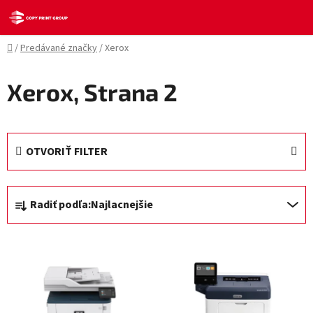
Prejsť
na
obsah
Domov
/
Predávané značky
/
Xerox
Xerox
, Strana 2
OTVORIŤ FILTER
R
Radiť podľa:
Najlacnejšie
a
d
V
e
ý
n
p
i
i
e