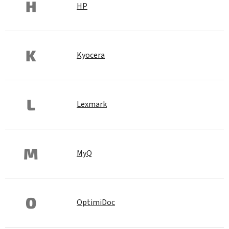
H
HP
K
Kyocera
L
Lexmark
M
MyQ
O
OptimiDoc