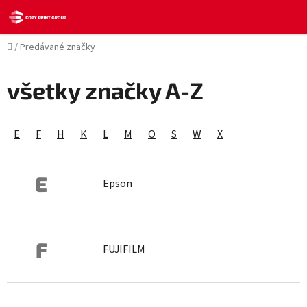
Prejsť
na
obsah
Domov
/
Predávané značky
všetky značky A-Z
E
F
H
K
L
M
O
S
W
X
E
Epson
F
FUJIFILM