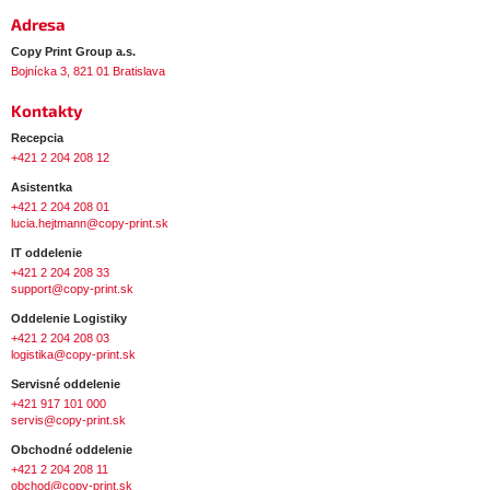
e
Adresa
Copy Print Group a.s.
Bojnícka 3, 821 01 Bratislava
Kontakty
Recepcia
+421 2 204 208 12
Asistentka
+421 2 204 208 01
lucia.hejtmann@copy-print.sk
IT oddelenie
+421 2 204 208 33
support@copy-print.sk
Oddelenie Logistiky
+421 2 204 208 03
logistika@copy-print.sk
Servisné oddelenie
+421 917 101 000
servis@copy-print.sk
Obchodné oddelenie
+421 2 204 208 11
obchod@copy-print.sk