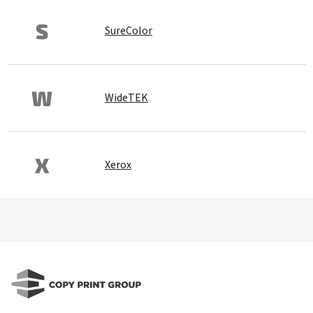
S
SureColor
W
WideTEK
X
Xerox
Z
á
p
ä
t
i