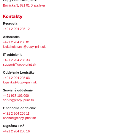
k
Bojnícka 3, 821 01 Bratislava
y
Kontakty
v
ý
Recepcia
+421 2 204 208 12
p
i
Asistentka
+421 2 204 208 01
s
lucia.hejtmann@copy-print.sk
u
IT oddelenie
+421 2 204 208 33
support@copy-print.sk
Oddelenie Logistiky
+421 2 204 208 03
logistika@copy-print.sk
Servisné oddelenie
+421 917 101 000
servis@copy-print.sk
Obchodné oddelenie
+421 2 204 208 11
obchod@copy-print.sk
Digitálna Tlač
+421 2 204 208 16