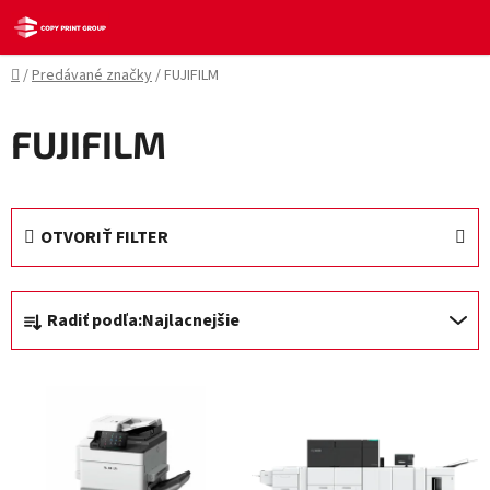
Prejsť
na
obsah
Domov
/
Predávané značky
/
FUJIFILM
FUJIFILM
OTVORIŤ FILTER
R
Radiť podľa:
Najlacnejšie
a
d
V
e
ý
n
p
i
i
e