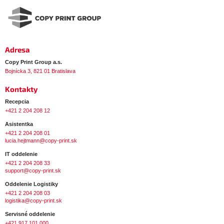
ä
c
t
i
i
e
p
e
r
Adresa
v
Copy Print Group a.s.
k
Bojnícka 3, 821 01 Bratislava
y
Kontakty
v
ý
Recepcia
+421 2 204 208 12
p
i
Asistentka
+421 2 204 208 01
s
lucia.hejtmann@copy-print.sk
u
IT oddelenie
+421 2 204 208 33
support@copy-print.sk
Oddelenie Logistiky
+421 2 204 208 03
logistika@copy-print.sk
Servisné oddelenie
+421 917 101 000