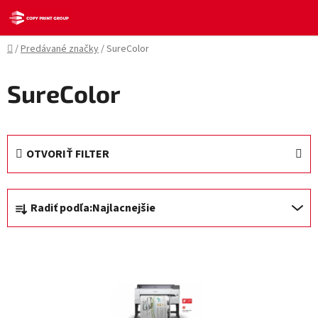
Prejsť
na
obsah
Domov
/
Predávané značky
/
SureColor
SureColor
OTVORIŤ FILTER
R
Radiť podľa:
Najlacnejšie
a
d
V
e
ý
n
p
i
i
e