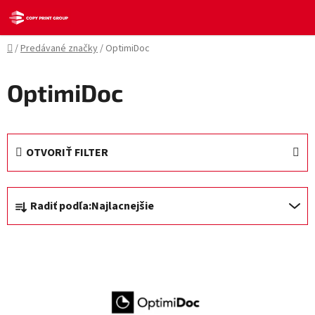
Prejsť
na
obsah
Domov
/
Predávané značky
/
OptimiDoc
OptimiDoc
OTVORIŤ FILTER
R
Radiť podľa:
Najlacnejšie
a
d
V
e
ý
n
p
i
i
e