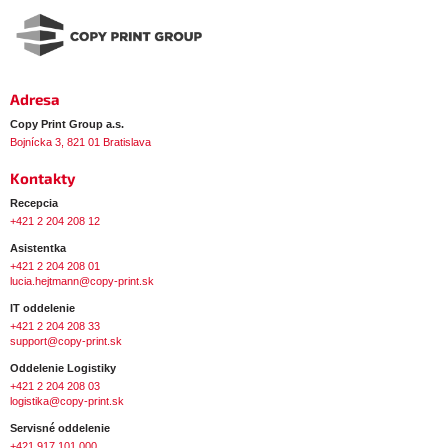
ä
c
t
i
i
e
p
e
r
Adresa
v
Copy Print Group a.s.
k
Bojnícka 3, 821 01 Bratislava
y
Kontakty
v
ý
Recepcia
+421 2 204 208 12
p
i
Asistentka
+421 2 204 208 01
s
lucia.hejtmann@copy-print.sk
u
IT oddelenie
+421 2 204 208 33
support@copy-print.sk
Oddelenie Logistiky
+421 2 204 208 03
logistika@copy-print.sk
Servisné oddelenie
+421 917 101 000