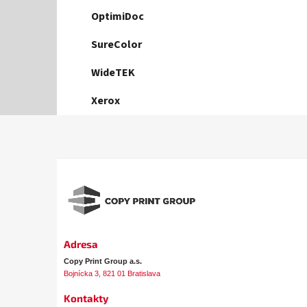
OptimiDoc
SureColor
WideTEK
Xerox
Z
á
p
ä
t
i
e
Adresa
Copy Print Group a.s.
Bojnícka 3, 821 01 Bratislava
Kontakty