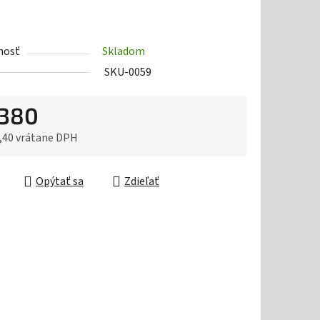
nosť
Skladom
SKU-0059
 380
,40 vrátane DPH
ková cena:
Opýtať sa
Zdieľať