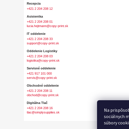
Recepcia
+421 2 204 208 12
Asistentka
+421 2 204 208 01
lucia.hejtmann@copy-print.sk
IT oddelenie
+421 2 204 208 33
support@copy-print.sk
Oddelenie Logistiky
+421 2 204 208 03
logistika@copy-print.sk
Servisné oddelenie
+421 917 101 000
servis@copy-print.sk
Obchodné oddelenie
+421 2 204 208 11
obchod@copy-print.sk
Digitálna Tlač
+421 2 204 208 16
Na prispôsob
tlac@simplysupplies.sk
sociálnych m
súbory cooki