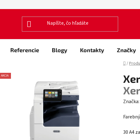
Referencie
Blogy
Kontakty
Značky
Domov
/
Produ
Xer
AKCIA
Xe
Značka
Farebný
30 A4 za