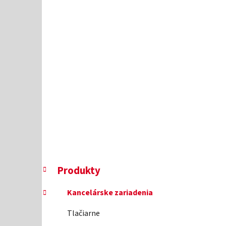
l
K
Preskočiť
Produkty
a
kategórie
t
Kancelárske zariadenia
e
g
Tlačiarne
ó