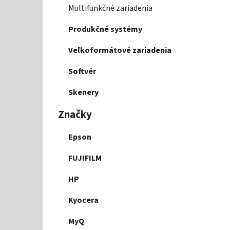
r
Multifunkčné zariadenia
i
e
Produkčné systémy
Veľkoformátové zariadenia
Softvér
Skenery
Značky
Epson
FUJIFILM
HP
Kyocera
MyQ