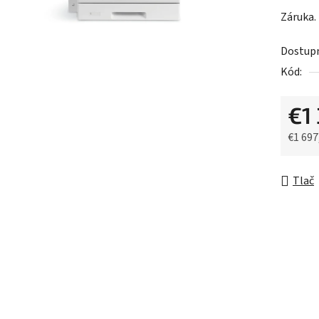
Záruka.
Dostup
Kód:
€1
€1 697
Jednot
Tlač