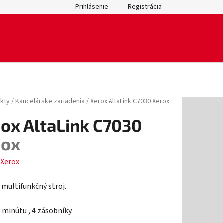
Prihlásenie
Registrácia
kty
/
Kancelárske zariadenia
/
Xerox AltaLink C7030
Xerox
ox AltaLink C7030
rox
:
Xerox
 multifunkčný stroj.
 minútu , 4 zásobníky.