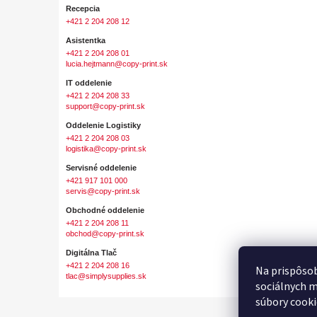
Recepcia
+421 2 204 208 12
Asistentka
+421 2 204 208 01
lucia.hejtmann@copy-print.sk
IT oddelenie
+421 2 204 208 33
support@copy-print.sk
Oddelenie Logistiky
+421 2 204 208 03
logistika@copy-print.sk
Servisné oddelenie
+421 917 101 000
servis@copy-print.sk
Obchodné oddelenie
+421 2 204 208 11
obchod@copy-print.sk
Digitálna Tlač
+421 2 204 208 16
Na prispôsob
tlac@simplysupplies.sk
sociálnych m
súbory cooki