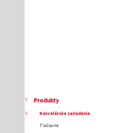
l
K
Preskočiť
Produkty
a
kategórie
t
Kancelárske zariadenia
e
g
Tlačiarne
ó