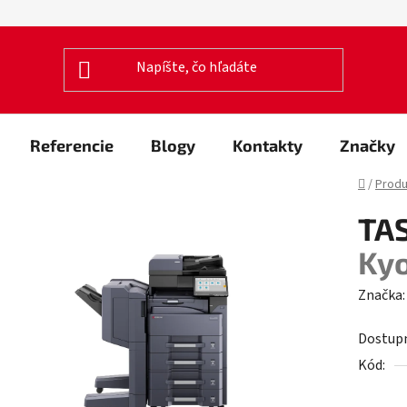
Referencie
Blogy
Kontakty
Značky
Domov
/
Produ
TA
Ky
Značka
Dostup
Kód: