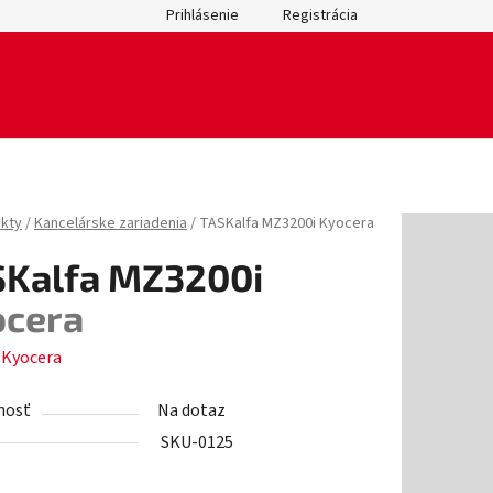
Prihlásenie
Registrácia
kty
/
Kancelárske zariadenia
/
TASKalfa MZ3200i
Kyocera
SKalfa MZ3200i
ocera
:
Kyocera
nosť
Na dotaz
SKU-0125