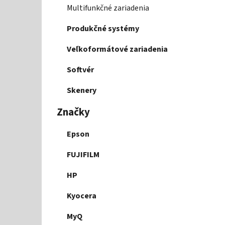
r
Multifunkčné zariadenia
i
e
Produkčné systémy
Veľkoformátové zariadenia
Softvér
Skenery
Značky
Epson
FUJIFILM
HP
Kyocera
MyQ