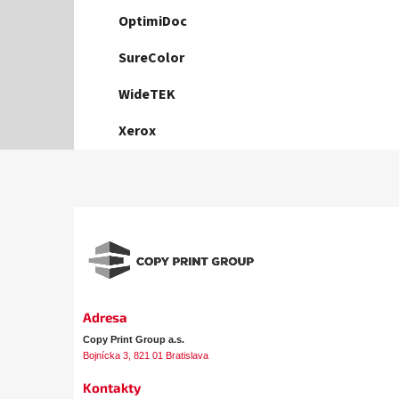
OptimiDoc
SureColor
WideTEK
Xerox
Z
á
p
ä
t
i
e
Adresa
Copy Print Group a.s.
Bojnícka 3, 821 01 Bratislava
Kontakty