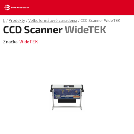
Prejsť
na
obsah
Domov
/
Produkty
/
Veľkoformátové zariadenia
/
CCD Scanner
WideTEK
CCD Scanner
WideTEK
Značka:
WideTEK