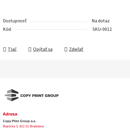
Dostupnosť
Na dotaz
Kód:
SKU-0012
Tlač
Opýtať sa
Zdieľať
Z
á
p
ä
t
i
e
Adresa
Copy Print Group a.s.
Bojnícka 3, 821 01 Bratislava