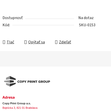
Dostupnosť
Na dotaz
Kód:
SKU-0153
Tlač
Opýtať sa
Zdieľať
Z
á
p
ä
t
i
e
Adresa
Copy Print Group a.s.
Bojnícka 3, 821 01 Bratislava